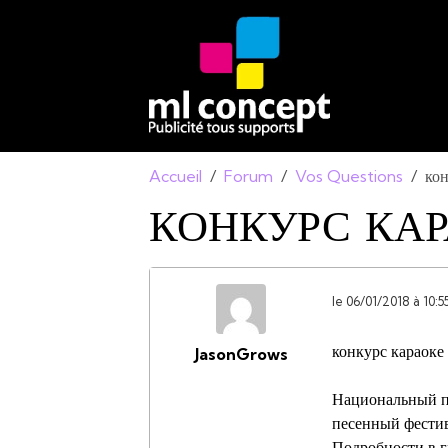
Accueil
Forum
Vos Questions
кон
КОНКУРС КА
le 06/01/2018 à 10:5
конкурс караоке
JasonGrows
Национальный п
песенный фестив
Подробности в 