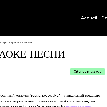
Accueil
De
курс караоке песни
РАОКЕ ПЕСНИ
Citer ce message
5
есенный конкурс "russianpopoyka" - уникальный вокально -
аль в котором может принять участие абсолютно каждый.
группе https://vk.com/russianpopoyka
конкурс москва