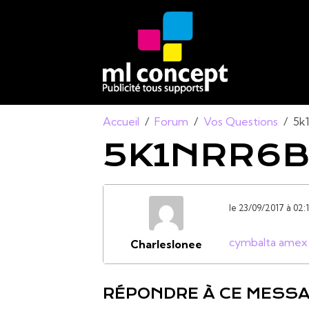
Accueil
Forum
Vos Questions
5k
5K1NRR6
le 23/09/2017 à 02:
cymbalta amex
Charleslonee
RÉPONDRE À CE MESS