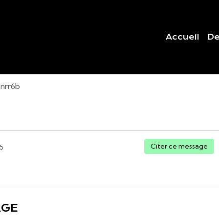
Accueil
De
1nrr6b
B
Citer ce message
15
AGE