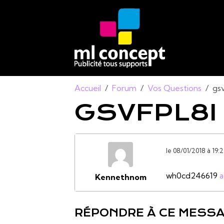
Accueil
Forum
Vos Questions
gsv
GSVFPL8I
le 08/01/2018 à 19:
wh0cd246619
a
Kennethnom
RÉPONDRE À CE MESS