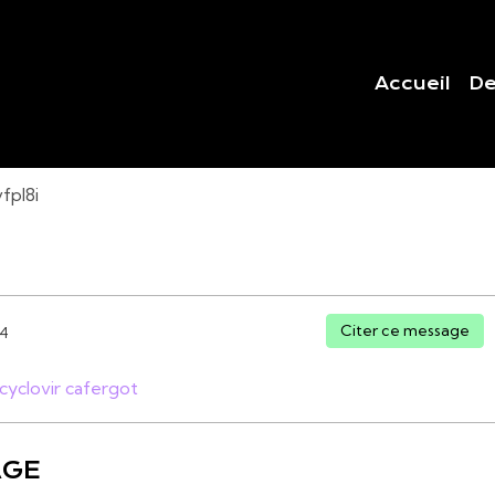
Accueil
De
fpl8i
Citer ce message
24
cyclovir
cafergot
AGE