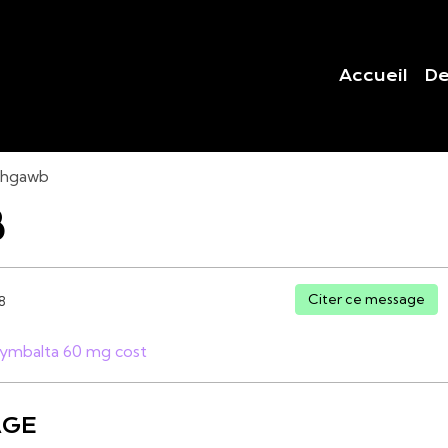
Accueil
De
2hgawb
B
Citer ce message
38
ymbalta 60 mg cost
AGE