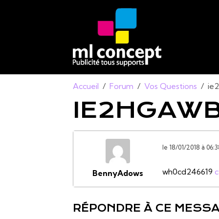
Accueil
Forum
Vos Questions
ie
IE2HGAW
le 18/01/2018 à 06:
wh0cd246619
c
BennyAdows
RÉPONDRE À CE MESS