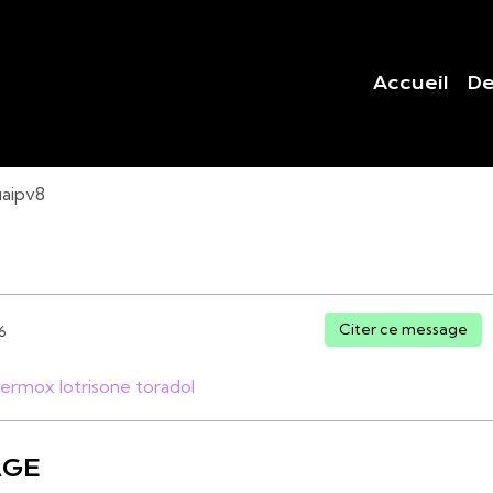
Accueil
De
uaipv8
Citer ce message
6
vermox
lotrisone
toradol
AGE