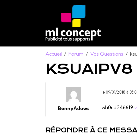
Accueil
Forum
Vos Questions
ks
KSUAIPV8
le 09/01/2018 à 05:0
wh0cd246619
BennyAdows
RÉPONDRE À CE MESS