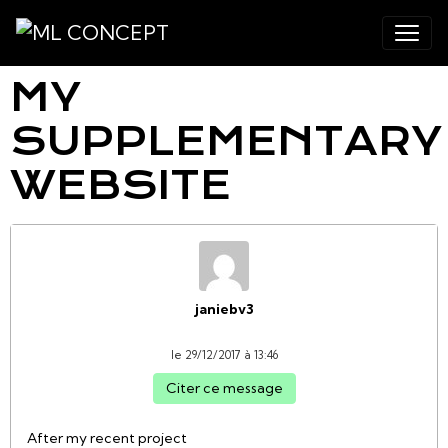
MY
SUPPLEMENTARY
WEBSITE
janiebv3
le 29/12/2017 à 13:46
Citer ce message
After my recent project